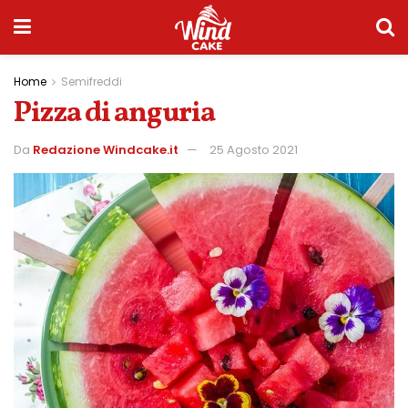
Home
Semifreddi
Pizza di anguria
Da
Redazione Windcake.it
25 Agosto 2021