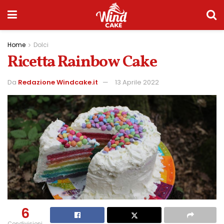
Home
Dolci
Ricetta Rainbow Cake
Da
Redazione Windcake.it
13 Aprile 2022
6
Condivisioni