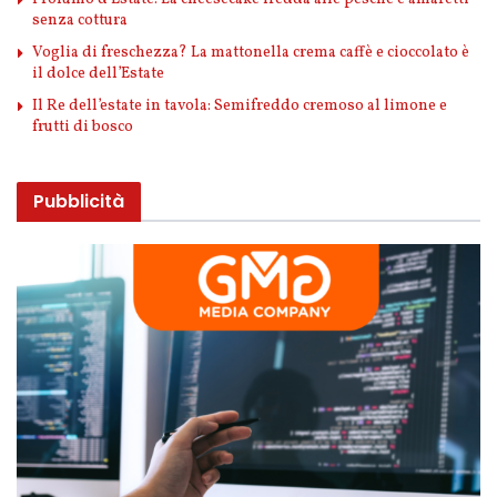
senza cottura
Voglia di freschezza? La mattonella crema caffè e cioccolato è
il dolce dell’Estate
Il Re dell’estate in tavola: Semifreddo cremoso al limone e
frutti di bosco
Pubblicità