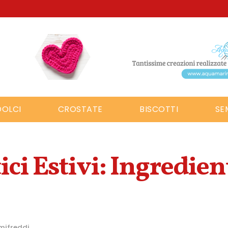
DOLCI
CROSTATE
BISCOTTI
SE
ci Estivi: Ingredient
mifreddi