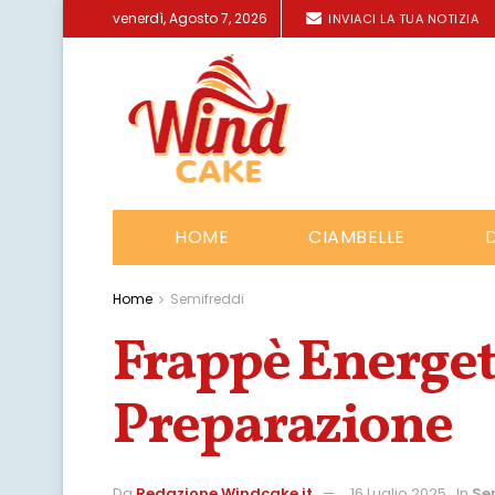
venerdì, Agosto 7, 2026
INVIACI LA TUA NOTIZIA
HOME
CIAMBELLE
Home
Semifreddi
Frappè Energeti
Preparazione
Da
Redazione Windcake.it
16 Luglio 2025
In
Se