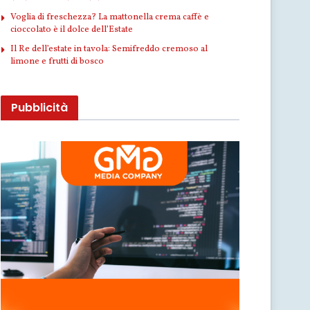
Voglia di freschezza? La mattonella crema caffè e
cioccolato è il dolce dell’Estate
Il Re dell’estate in tavola: Semifreddo cremoso al
limone e frutti di bosco
Pubblicità