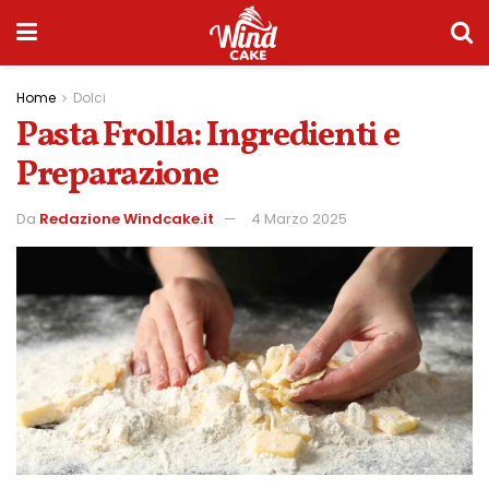
Home
Dolci
Pasta Frolla: Ingredienti e
Preparazione
Da
Redazione Windcake.it
4 Marzo 2025