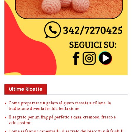
Ultime Ricette
Come preparare un gelato al gusto cassata siciliana: la
tradizione diventa fredda tentazione
Il segreto per un frappé perfetto a casa: cremoso, fresco e
velocissimo
Come si fanno i canestrelli: il segreto dei biscotti più friabili