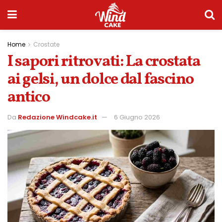
Home
Crostate
I sapori ritrovati: La crostata
ai gelsi, un dolce dal fascino
antico
Da
Redazione Windcake.it
6 Giugno 2026