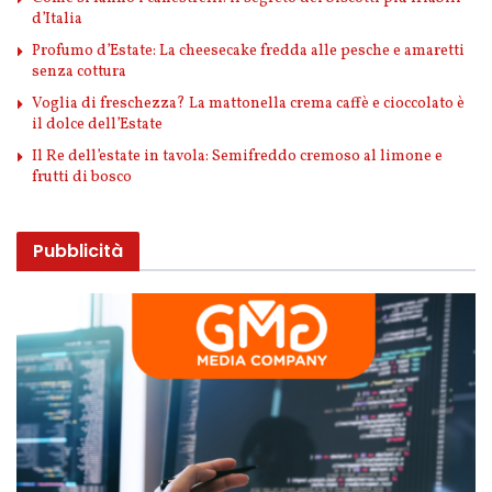
d’Italia
Profumo d’Estate: La cheesecake fredda alle pesche e amaretti
senza cottura
Voglia di freschezza? La mattonella crema caffè e cioccolato è
il dolce dell’Estate
Il Re dell’estate in tavola: Semifreddo cremoso al limone e
frutti di bosco
Pubblicità