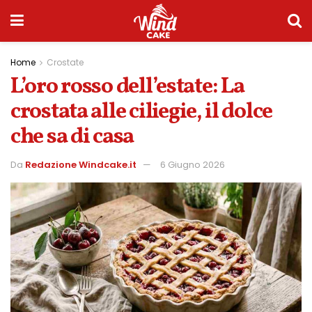
Home
Crostate
L’oro rosso dell’estate: La
crostata alle ciliegie, il dolce
che sa di casa
Da
Redazione Windcake.it
6 Giugno 2026